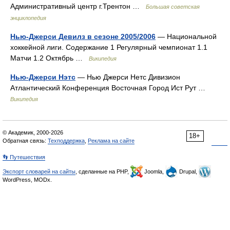
Административный центр г.Трентон …
Большая советская
энциклопедия
Нью-Джерси Девилз в сезоне 2005/2006
— Национальной
хоккейной лиги. Содержание 1 Регулярный чемпионат 1.1
Матчи 1.2 Октябрь …
Википедия
Нью-Джерси Нэтс
— Нью Джерси Нетс Дивизион
Атлантический Конференция Восточная Город Ист Рут …
Википедия
© Академик, 2000-2026
18+
Обратная связь:
Техподдержка
,
Реклама на сайте
👣 Путешествия
Экспорт словарей на сайты
, сделанные на PHP,
Joomla,
Drupal,
WordPress, MODx.