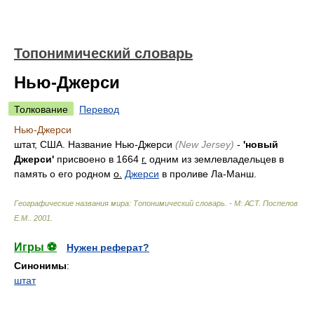
Топонимический словарь
Нью-Джерси
Толкование
Перевод
Нью-Джерси
штат, США. Название Нью-Джерси
(New Jersey)
-
'новый
Джерси'
присвоено в 1664
г.
одним из землевладельцев в
память о его родном
о.
Джерси
в проливе Ла-Манш.
Географические названия мира: Топонимический словарь. - М: АСТ
.
Поспелов
Е.М.
.
2001
.
Игры ⚽
Нужен реферат?
Синонимы
:
штат