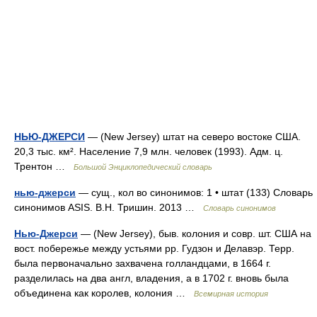
НЬЮ-ДЖЕРСИ
— (New Jersey) штат на северо востоке США.
20,3 тыс. км². Население 7,9 млн. человек (1993). Адм. ц.
Трентон …
Большой Энциклопедический словарь
нью-джерси
— сущ., кол во синонимов: 1 • штат (133) Словарь
синонимов ASIS. В.Н. Тришин. 2013 …
Словарь синонимов
Нью-Джерси
— (New Jersey), быв. колония и совр. шт. США на
вост. побережье между устьями pp. Гудзон и Делавэр. Терр.
была первоначально захвачена голландцами, в 1664 г.
разделилась на два англ, владения, а в 1702 г. вновь была
объединена как королев, колония …
Всемирная история